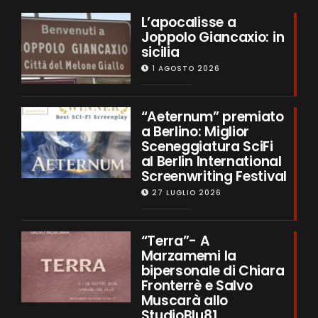
L’apocalisse a
Joppolo Giancaxio: in
sicilia
1 AGOSTO 2026
“Aeternum” premiato
a Berlino: Miglior
Sceneggiatura SciFi
al Berlin International
Screenwriting Festival
27 LUGLIO 2026
“Terra”- A
Marzamemi la
bipersonale di Chiara
Fronterrè e Salvo
Muscarà allo
StudioBlu81