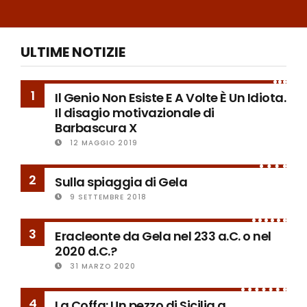
ULTIME NOTIZIE
1
Il Genio Non Esiste E A Volte È Un Idiota.
Il disagio motivazionale di
Barbascura X
12 MAGGIO 2019
2
Sulla spiaggia di Gela
9 SETTEMBRE 2018
3
Eracleonte da Gela nel 233 a.C. o nel
2020 d.C.?
31 MARZO 2020
4
La Coffa: Un pezzo di Sicilia a