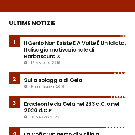
ULTIME NOTIZIE
1
Il Genio Non Esiste E A Volte È Un Idiota.
Il disagio motivazionale di
Barbascura X
12 MAGGIO 2019
2
Sulla spiaggia di Gela
9 SETTEMBRE 2018
3
Eracleonte da Gela nel 233 a.C. o nel
2020 d.C.?
31 MARZO 2020
4
La Coffa: Un pezzo di Sicilia a