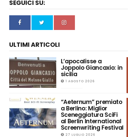
SEGUICI SU:
ULTIMI ARTICOLI
L’apocalisse a
Joppolo Giancaxio: in
sicilia
1 AGOSTO 2026
“Aeternum” premiato
a Berlino: Miglior
Sceneggiatura SciFi
al Berlin International
Screenwriting Festival
27 LUGLIO 2026