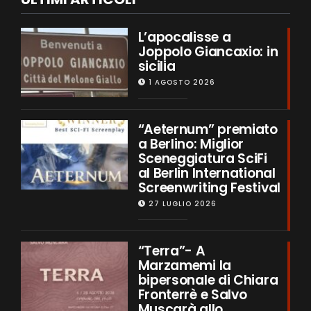
L’apocalisse a
Joppolo Giancaxio: in
sicilia
1 AGOSTO 2026
“Aeternum” premiato
a Berlino: Miglior
Sceneggiatura SciFi
al Berlin International
Screenwriting Festival
27 LUGLIO 2026
“Terra”- A
Marzamemi la
bipersonale di Chiara
Fronterrè e Salvo
Muscarà allo