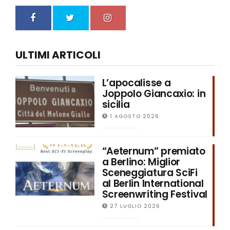
ULTIMI ARTICOLI
L’apocalisse a
Joppolo Giancaxio: in
sicilia
1 AGOSTO 2026
“Aeternum” premiato
a Berlino: Miglior
Sceneggiatura SciFi
al Berlin International
Screenwriting Festival
27 LUGLIO 2026