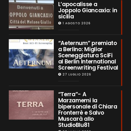
L’apocalisse a
Joppolo Giancaxio: in
sicilia
1 AGOSTO 2026
“Aeternum” premiato
a Berlino: Miglior
Sceneggiatura SciFi
al Berlin International
Screenwriting Festival
27 LUGLIO 2026
“Terra”- A
Marzamemi la
bipersonale di Chiara
Fronterrè e Salvo
Muscarà allo
StudioBlu81