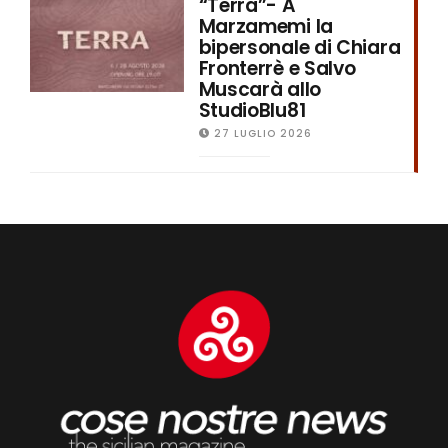
“Terra”- A
Marzamemi la
bipersonale di Chiara
Fronterrè e Salvo
Muscarà allo
StudioBlu81
27 LUGLIO 2026