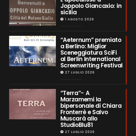
Joppolo Giancaxio: in
sicilia
1 AGOSTO 2026
“Aeternum” premiato
a Berlino: Miglior
Sceneggiatura SciFi
al Berlin International
Screenwriting Festival
27 LUGLIO 2026
“Terra”- A
Marzamemi la
bipersonale di Chiara
Fronterrè e Salvo
Muscarà allo
StudioBlu81
27 LUGLIO 2026