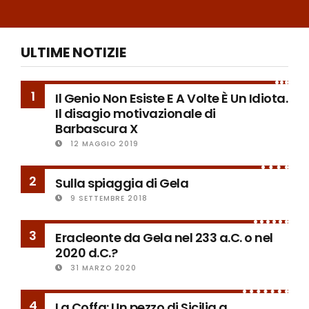
ULTIME NOTIZIE
1
Il Genio Non Esiste E A Volte È Un Idiota.
Il disagio motivazionale di
Barbascura X
12 MAGGIO 2019
2
Sulla spiaggia di Gela
9 SETTEMBRE 2018
3
Eracleonte da Gela nel 233 a.C. o nel
2020 d.C.?
31 MARZO 2020
4
La Coffa: Un pezzo di Sicilia a