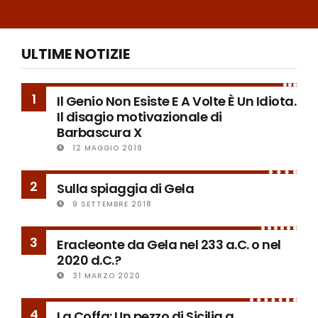
ULTIME NOTIZIE
1
Il Genio Non Esiste E A Volte È Un Idiota.
Il disagio motivazionale di
Barbascura X
12 MAGGIO 2019
2
Sulla spiaggia di Gela
9 SETTEMBRE 2018
3
Eracleonte da Gela nel 233 a.C. o nel
2020 d.C.?
31 MARZO 2020
4
La Coffa: Un pezzo di Sicilia a