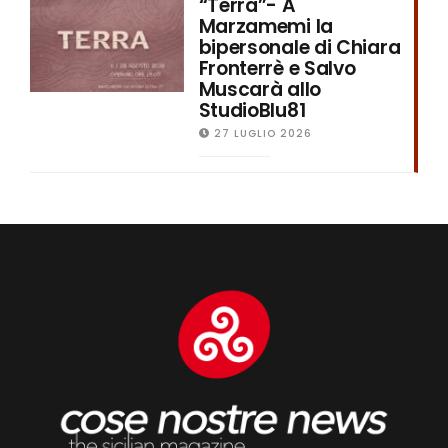
“Terra”- A
Marzamemi la
bipersonale di Chiara
Fronterrè e Salvo
Muscarà allo
StudioBlu81
27 LUGLIO 2026