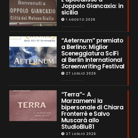
Joppolo Giancaxio: in
sicilia
1 AGOSTO 2026
“Aeternum” premiato
a Berlino: Miglior
Sceneggiatura SciFi
al Berlin International
Screenwriting Festival
27 LUGLIO 2026
“Terra”- A
Marzamemi la
bipersonale di Chiara
Fronterrè e Salvo
Muscarà allo
StudioBlu81
27 LUGLIO 2026