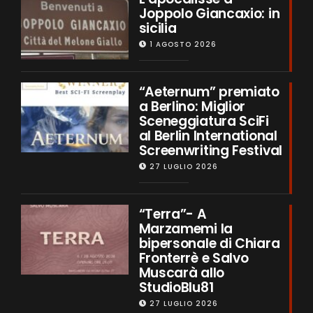
Joppolo Giancaxio: in
sicilia
1 AGOSTO 2026
“Aeternum” premiato
a Berlino: Miglior
Sceneggiatura SciFi
al Berlin International
Screenwriting Festival
27 LUGLIO 2026
“Terra”- A
Marzamemi la
bipersonale di Chiara
Fronterrè e Salvo
Muscarà allo
StudioBlu81
27 LUGLIO 2026