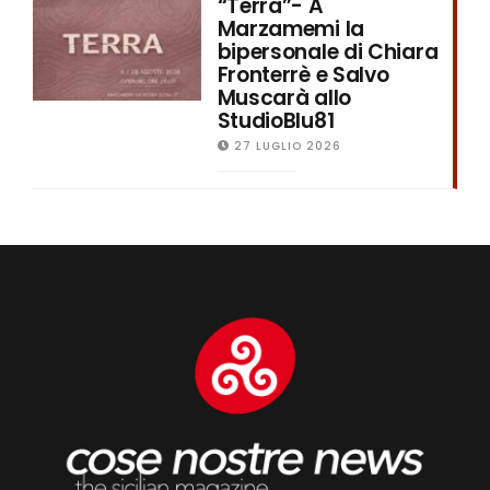
“Terra”- A
Marzamemi la
bipersonale di Chiara
Fronterrè e Salvo
Muscarà allo
StudioBlu81
27 LUGLIO 2026