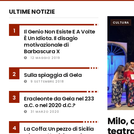
ULTIME NOTIZIE
CULTURA
1
Il Genio Non Esiste E A Volte
È Un Idiota. Il disagio
motivazionale di
Barbascura X
12 MAGGIO 2019
2
Sulla spiaggia di Gela
9 SETTEMBRE 2018
3
Eracleonte da Gela nel 233
a.C. o nel 2020 d.C.?
31 MARZO 2020
Milo, 
4
teatr
La Coffa: Un pezzo di Sicilia