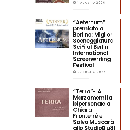
1 AGOSTO 2026
“Aeternum”
premiato a
Berlino: Miglior
Sceneggiatura
SciFi al Berlin
International
Screenwriting
Festival
27 LUGLIO 2026
“Terra”- A
Marzamemi la
bipersonale di
Chiara
Fronterrè e
Salvo Muscarà
allo StudioBlu81