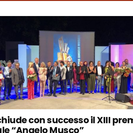
chiude con successo il XIII pre
ale “Angelo Musco”