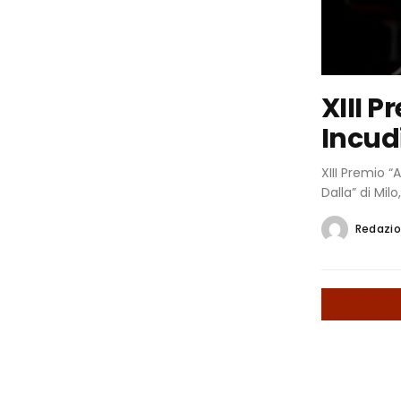
XIII 
Incudi
XIII Premio “
Dalla” di Milo,
Redazi