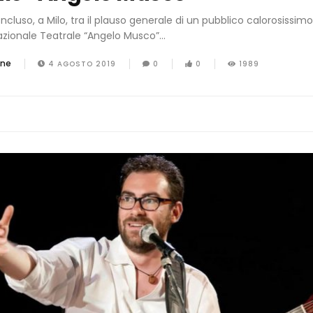
oncluso, a Milo, tra il plauso generale di un pubblico calorosissimo 
azionale Teatrale “Angelo Musco”...
one
4 AGOSTO 2019
0
0
1989