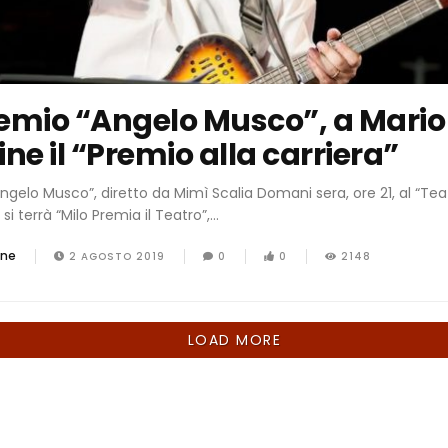
Premio “Angelo Musco”, a Mario
ne il “Premio alla carriera”
Angelo Musco”, diretto da Mimì Scalia Domani sera, ore 21, al “Tea
 si terrà “Milo Premia il Teatro”,...
one
2 AGOSTO 2019
0
0
2148
LOAD MORE