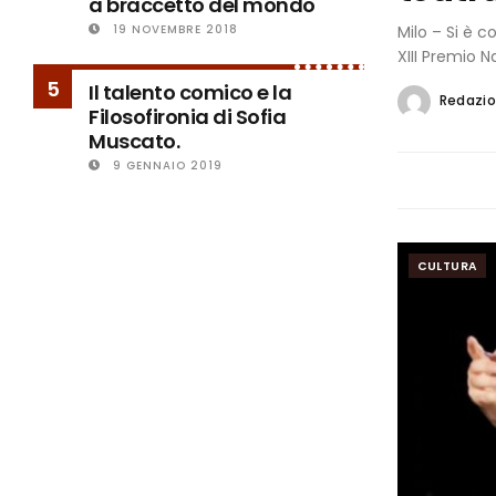
a braccetto del mondo
Milo – Si è c
19 NOVEMBRE 2018
XIII Premio N
5
Il talento comico e la
Redazi
Filosofironia di Sofia
Muscato.
9 GENNAIO 2019
CULTURA