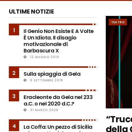
ULTIME NOTIZIE
TEATRO
1
Il Genio Non Esiste E A Volte
È Un Idiota. Il disagio
motivazionale di
Barbascura X
12 MAGGIO 2019
2
Sulla spiaggia di Gela
9 SETTEMBRE 2018
3
Eracleonte da Gela nel 233
a.C. o nel 2020 d.C.?
31 MARZO 2020
“Trucc
4
della 
La Coffa: Un pezzo di Sicilia