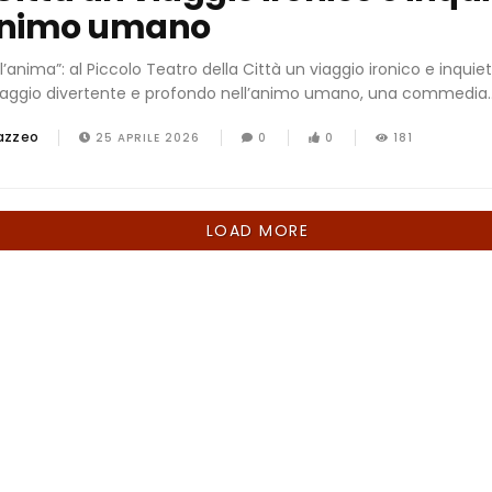
animo umano
l’anima”: al Piccolo Teatro della Città un viaggio ironico e inquie
aggio divertente e profondo nell’animo umano, una commedia..
azzeo
25 APRILE 2026
0
0
181
LOAD MORE