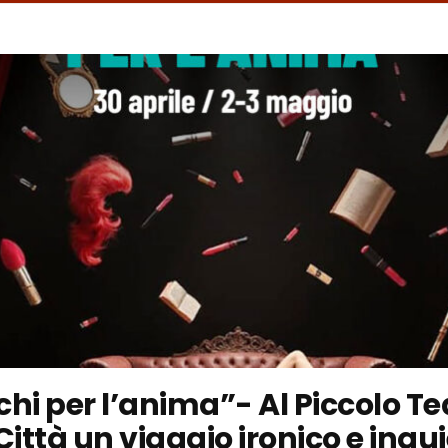
hi per l’anima”- Al Piccolo Te
Città un viaggio ironico e inqu