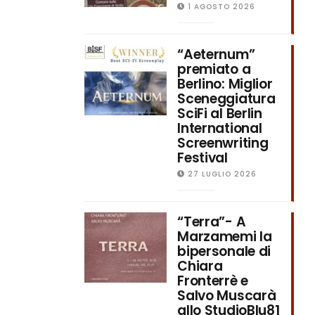
1 AGOSTO 2026
“Aeternum”
premiato a
Berlino: Miglior
Sceneggiatura
SciFi al Berlin
International
Screenwriting
Festival
27 LUGLIO 2026
“Terra”- A
Marzamemi la
bipersonale di
Chiara
Fronterrè e
Salvo Muscarà
allo StudioBlu81