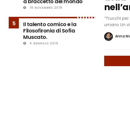
a braccetto del mondo
nell’
19 NOVEMBRE 2018
“Trucchi per 
5
Il talento comico e la
umano Un vi
Filosofironia di Sofia
Muscato.
Anna M
9 GENNAIO 2019