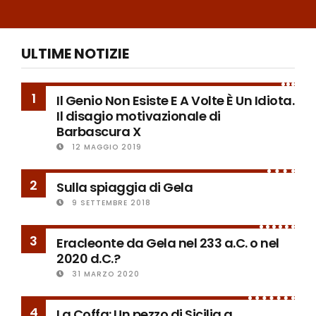
ULTIME NOTIZIE
1
Il Genio Non Esiste E A Volte È Un Idiota.
Il disagio motivazionale di
Barbascura X
12 MAGGIO 2019
2
Sulla spiaggia di Gela
9 SETTEMBRE 2018
3
Eracleonte da Gela nel 233 a.C. o nel
2020 d.C.?
31 MARZO 2020
4
La Coffa: Un pezzo di Sicilia a