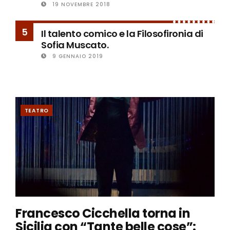
19 NOVEMBRE 2018
5
Il talento comico e la Filosofironia di
Sofia Muscato.
9 GENNAIO 2019
TEATRO
Francesco Cicchella torna in
Sicilia con “Tante belle cose”: