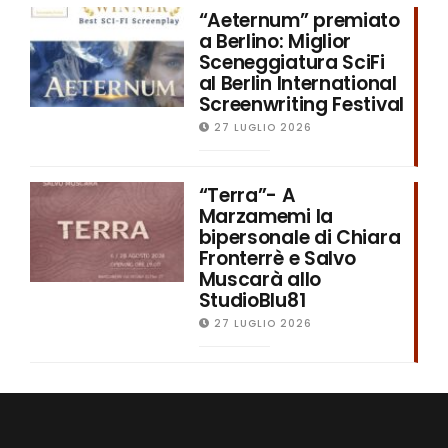
“Aeternum” premiato
a Berlino: Miglior
Sceneggiatura SciFi
al Berlin International
Screenwriting Festival
27 LUGLIO 2026
“Terra”- A
Marzamemi la
bipersonale di Chiara
Fronterrè e Salvo
Muscarà allo
StudioBlu81
27 LUGLIO 2026