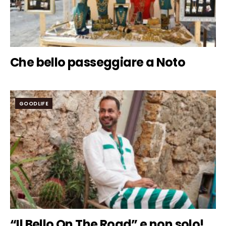
Che bello passeggiare a Noto
GOODLIFE
“Il Bello On The Road” e non solo!