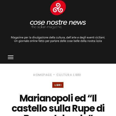
Toggle
Navigation
»
HOMEPAGE
CULTURA
LIBRI
LIBRI
Marianopoli ed “Il
castello sulla Rupe di