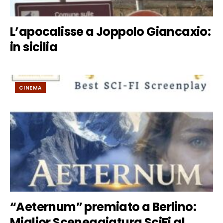
L’apocalisse a Joppolo Giancaxio:
in sicilia
CINEMA
“Aeternum” premiato a Berlino:
Miglior Sceneggiatura SciFi al