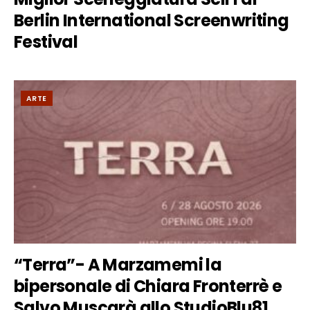
Berlin International Screenwriting
Festival
ARTE
“Terra”- A Marzamemi la
bipersonale di Chiara Fronterrè e
Salvo Muscarà allo StudioBlu81