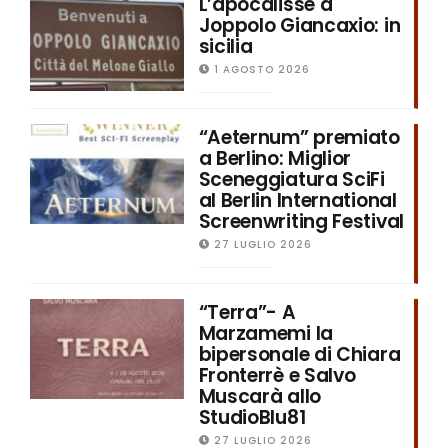
L’apocalisse a
Joppolo Giancaxio: in
sicilia
1 AGOSTO 2026
“Aeternum” premiato
a Berlino: Miglior
Sceneggiatura SciFi
al Berlin International
Screenwriting Festival
27 LUGLIO 2026
“Terra”- A
Marzamemi la
bipersonale di Chiara
Fronterrè e Salvo
Muscarà allo
StudioBlu81
27 LUGLIO 2026