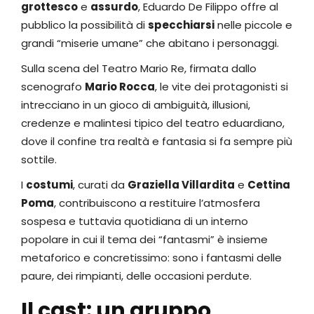
grottesco
e
assurdo
, Eduardo De Filippo offre al
pubblico la possibilità di
specchiarsi
nelle piccole e
grandi “miserie umane” che abitano i personaggi.
Sulla scena del Teatro Mario Re, firmata dallo
scenografo
Mario Rocca
, le vite dei protagonisti si
intrecciano in un gioco di ambiguità, illusioni,
credenze e malintesi tipico del teatro eduardiano,
dove il confine tra realtà e fantasia si fa sempre più
sottile.
I
costumi
, curati da
Graziella Villardita
e
Cettina
Poma
, contribuiscono a restituire l’atmosfera
sospesa e tuttavia quotidiana di un interno
popolare in cui il tema dei “fantasmi” è insieme
metaforico e concretissimo: sono i fantasmi delle
paure, dei rimpianti, delle occasioni perdute.
Il cast: un gruppo