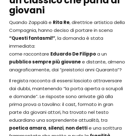
un classico che parla ai
giovani
Quando Zappalà e
Rita Re
, direttrice artistica della
Compagnia, hanno deciso di portare in scena
“Questi fantasmi!”
, la domanda è stata
immediata:
come raccontare
Eduardo De Filippo
a un
pubblico sempre più giovane
e distante, almeno
anagraficamente, dai “preistorici anni Quaranta”?
Il regista racconta di essersi lasciato attraversare
dai dubbi, mantenendo “la porta aperta a scrupoli
e domande”. Le risposte sono arrivate già alla
prima prova a tavolino: il cast, formato in gran
parte da giovani attori, ha trovato nel testo
eduardiano una sorprendente attualità, tra
poetica amara
,
silenzi
,
non detti
e una scrittura
frammentata che mette a nudo la
fragilità