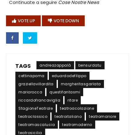
Continuate a seguire
Cose Nostre News
VOTE UP
VOTE DOWN
TAGS
andreazappalà
bensurdatu
cettinapoma
eduardodefilippo
graziellavillardita
margheritasgarlata
mariorocca
questifantasmi
riccardofrancaviglia
ritare
StagioneTeatrale
teatroacolazione
teatroclassico
teatroitaliano
teatromariore
teatromascalucia
teatromoderno
teatrosicilia