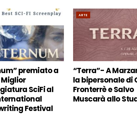
ARTE
num” premiato a
“Terra”- A Marz
 Miglior
la bipersonale di
iatura SciFi al
Fronterrè e Salvo
International
Muscarà allo Stu
riting Festival