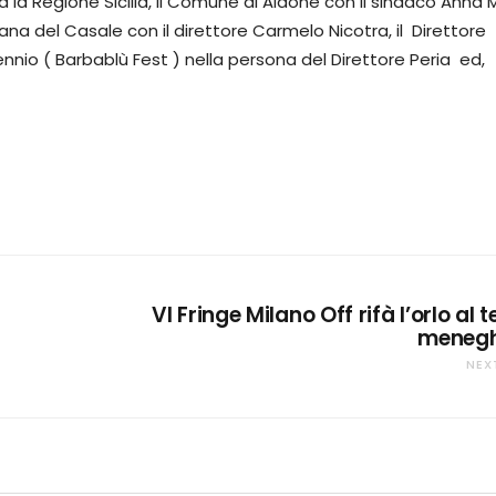
 la Regione Sicilia, il Comune di Aidone con il sindaco Anna 
na del Casale con il direttore Carmelo Nicotra, il Direttore
ennio ( Barbablù Fest ) nella persona del Direttore Peria ed,
VI Fringe Milano Off rifà l’orlo al 
menegh
NEX