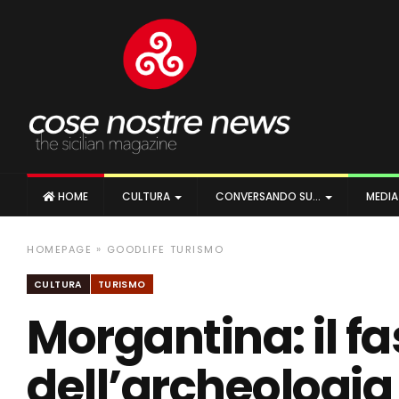
HOME
CULTURA
CONVERSANDO SU…
MEDI
»
HOMEPAGE
GOODLIFE
TURISMO
CULTURA
TURISMO
Morgantina: il f
dell’archeologia