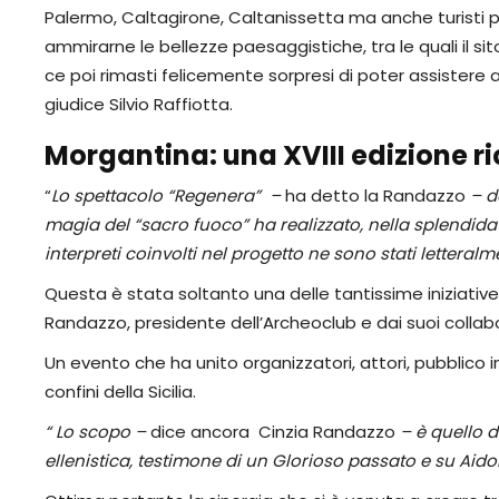
Palermo, Caltagirone, Caltanissetta ma anche turisti prov
ammirarne le bellezze paesaggistiche, tra le quali il sit
ce poi rimasti felicemente sorpresi di poter assistere al
giudice Silvio Raffiotta.
Morgantina: una XVIII edizione ri
“
Lo spettacolo “Regenera” –
ha detto la Randazzo
– d
magia del “sacro fuoco” ha realizzato, nella splendida 
interpreti coinvolti nel progetto ne sono stati letteralm
Questa è stata soltanto una delle tantissime iniziative
Randazzo, presidente dell’Archeoclub e dai suoi collab
Un evento che ha unito organizzatori, attori, pubblico in
confini della Sicilia.
“ Lo scopo –
dice ancora Cinzia Randazzo
– è quello d
ellenistica, testimone di un Glorioso passato e su Aid