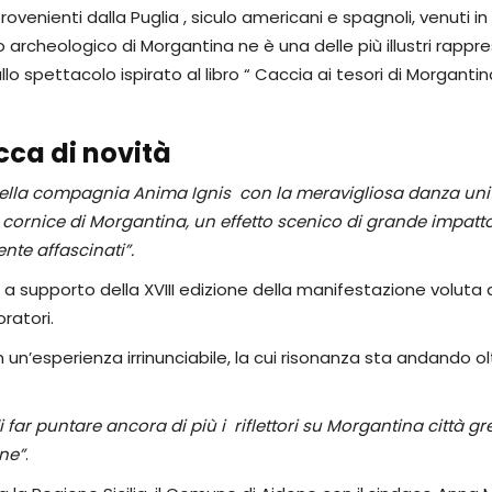
enienti dalla Puglia , siculo americani e spagnoli, venuti in S
o archeologico di Morgantina ne è una delle più illustri rappr
lo spettacolo ispirato al libro “ Caccia ai tesori di Morgantin
cca di novità
ella compagnia Anima Ignis con la meravigliosa danza unit
cornice di Morgantina, un effetto scenico di grande impatto. E
ente affascinati”.
 a supporto della XVIII edizione della manifestazione voluta 
oratori.
 un’esperienza irrinunciabile, la cui risonanza sta andando olt
i far puntare ancora di più i riflettori su Morgantina città g
one”
.