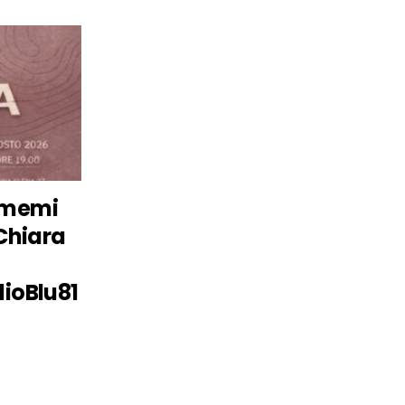
amemi
 Chiara
dioBlu81