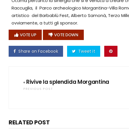
Ottima pertanto la sinergia che si è venuta a creare tra
Raccuglia, il Parco archeologico Morgantina-Villa Roma
artistico del Barbablù Fest, Alberto Samonà, Terzo Mill
ovviamente, a tutti gli sponsor.
VOTE UP
VOTE DOWN
Share on Facebook
Tweet it
Rivive la splendida Morgantina
«
PREVIOUS POST
RELATED POST