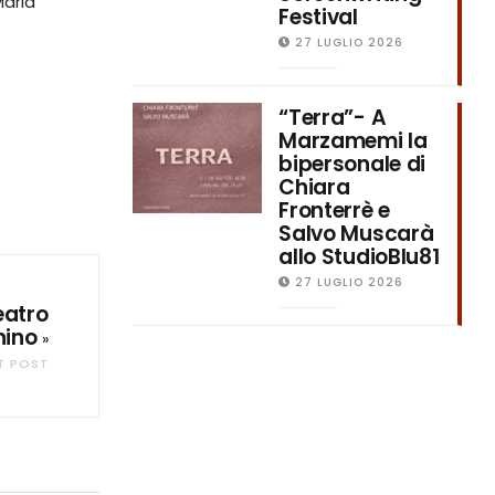
Maria
Festival
27 LUGLIO 2026
“Terra”- A
Marzamemi la
bipersonale di
Chiara
Fronterrè e
Salvo Muscarà
allo StudioBlu81
27 LUGLIO 2026
teatro
ino
»
T POST