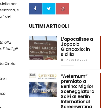
icilia per
esentanti, e
a “ del
ULTIMI ARTICOLI
L’apocalisse a
a alla
Joppolo
Giancaxio: in
 tutti gli
sicilia
1 AGOSTO 2026
da Cinzia
“Aeternum”
re i
premiato a
Berlino: Miglior
Sceneggiatura
reco
SciFi al Berlin
International
Screenwriting