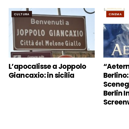
CULTURA
CINEMA
L’apocalisse a Joppolo
“Aeter
Giancaxio: in sicilia
Berlino:
Scenegg
Berlin 
Screenw