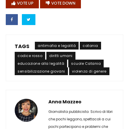
VOTE UP
VOTE DOWN
TAGS
antimafia e legalità
catania
codice rosso
diritti umani
educazione alla legalità
scuole Catania
sensibilizzazione giovani
violenza di genere
Anna Mazzeo
Giornalista pubblicista. Scrivo di libri
che pochi leggono, spettacoli a cui
pochi partecipano e problemi che